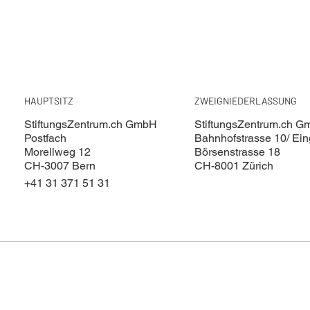
HAUPTSITZ
ZWEIGNIEDERLASSUNG
StiftungsZentrum.ch GmbH
StiftungsZentrum.ch 
Postfach
Bahnhofstrasse 10/ Ei
Morellweg 12
Börsenstrasse 18
CH-3007 Bern
CH-8001 Zürich
+41 31 371 51 31